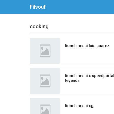
Filsouf
cooking
lionel messi luis suarez
lionel messi x speedporta
leyenda
lionel messi xg