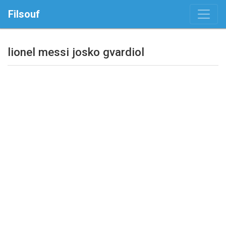
Filsouf
lionel messi josko gvardiol