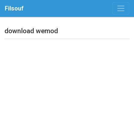
Filsouf
download wemod