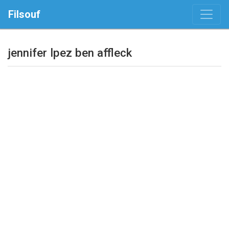
Filsouf
jennifer lpez ben affleck