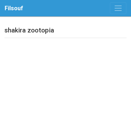
Filsouf
shakira zootopia