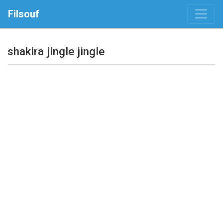
Filsouf
shakira jingle jingle