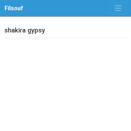
Filsouf
shakira gypsy