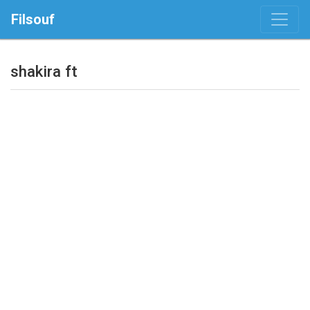
Filsouf
shakira ft